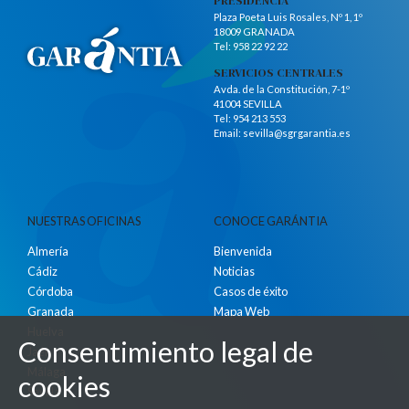
PRESIDENCIA
Plaza Poeta Luis Rosales, Nº 1, 1º
18009 GRANADA
Tel:
958 22 92 22
SERVICIOS CENTRALES
Avda. de la Constitución, 7-1º
41004 SEVILLA
Tel:
954 213 553
Email:
sevilla@sgrgarantia.es
NUESTRAS OFICINAS
CONOCE GARÁNTIA
Almería
Bienvenida
Cádiz
Noticias
Córdoba
Casos de éxito
Granada
Mapa Web
Huelva
Consentimiento legal de
Jaén
Málaga
cookies
Sevilla