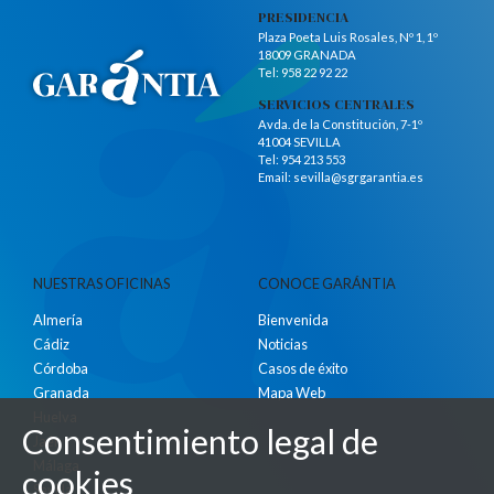
PRESIDENCIA
Plaza Poeta Luis Rosales, Nº 1, 1º
18009 GRANADA
Tel:
958 22 92 22
SERVICIOS CENTRALES
Avda. de la Constitución, 7-1º
41004 SEVILLA
Tel:
954 213 553
Email:
sevilla@sgrgarantia.es
NUESTRAS OFICINAS
CONOCE GARÁNTIA
Almería
Bienvenida
Cádiz
Noticias
Córdoba
Casos de éxito
Granada
Mapa Web
Huelva
Consentimiento legal de
Jaén
Málaga
cookies
Sevilla