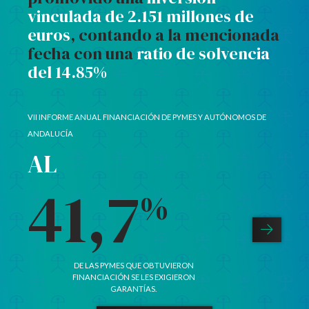
vinculada de 2.151 millones de
euros
, contando a la mencionada
fecha con una
ratio de solvencia
del 14.85%
VII INFORME ANUAL FINANCIACIÓN DE PYMES Y AUTÓNOMOS DE
ANDALUCÍA
EL
EL
86,2
83
%
DE LAS PEQUEÑAS EMPRESAS HA TENIDO
DE LAS EMP
NECESIDADES DE FINANCIACIÓN EN 2025.
GARÁNTIA C
MEJORAR 