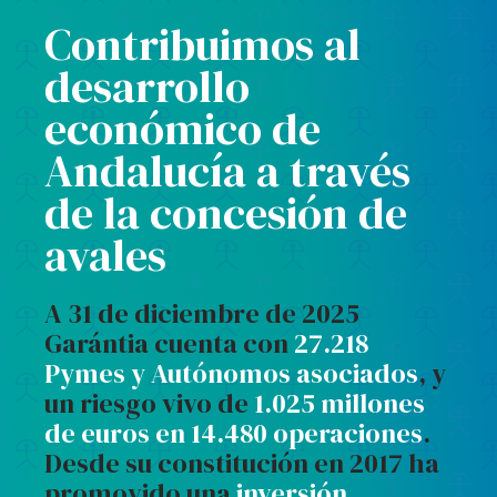
Contribuimos al
desarrollo
económico de
Andalucía a través
de la concesión de
avales
A 31 de diciembre de 2025
Garántia cuenta con
27.218
Pymes y Autónomos asociados
, y
un riesgo vivo de
1.025 millones
de euros en 14.480 operaciones
.
Desde su constitución en 2017 ha
promovido una
inversión