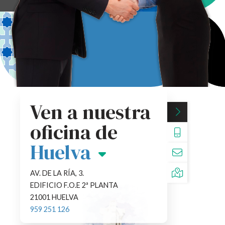
Ven a nuestra
oficina de
959251126
Jaén
HUELVA@SGR
PASEO DE LA ESTACIÓN, 22-1º
23003 JAÉN
953 255 810