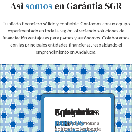
Asi
somos
en Garántia SGR
Tu aliado financiero sólido y confiable. Contamos con un equipo
experimentado en toda la región, ofreciendo soluciones de
financiación ventajosas para pymes y autónomos. Colaboramos
con las principales entidades financieras, respaldando el
emprendimiento en Andalucía.
Solvencia
Equipo
Soluciones
Convenios
Apoyo a
y
con
nuevos
Nacemos como una
Contamos con un
entidad solvente, de
equipo profesional,