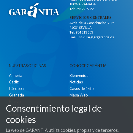
18009 GRANADA
Tel:
958 22 92 22
SERVICIOS CENTRALES
Avda. de la Constitución, 7-1º
41004 SEVILLA
Tel:
954 213 553
Email:
sevilla@sgrgarantia.es
NUESTRAS OFICINAS
CONOCE GARÁNTIA
Almería
Bienvenida
Cádiz
Noticias
Córdoba
Casos de éxito
Granada
Mapa Web
Huelva
Consentimiento legal de
Jaén
Málaga
cookies
Sevilla
La web de GARANTIA utiliza cookies, propias y de terceros,