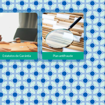
Estatutos de Garántia
Plan antifraude