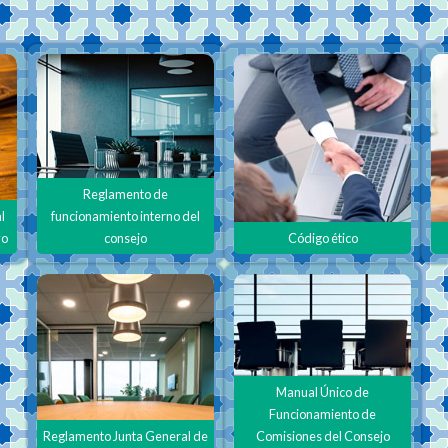
Reglamento de
l
funcionamiento interno del
vo
consejo
Código ético
Manual Único de
Funcionamiento de
Reglamento Junta General de
Comisiones del Consejo