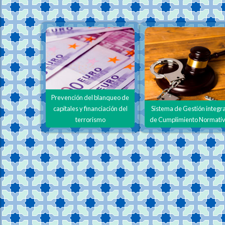
Prevención del blanqueo de
capitales y financiación del
Sistema de Gestión integra
terrorismo
de Cumplimiento Normati