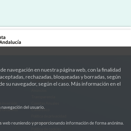
 de navegación en nuestra página web, con la finalidad
er aceptadas, rechazadas, bloqueadas y borradas, según
MOS
CUMPLIMIENTO NORMATIVO
 de su navegador, según el caso. Más información en el
Anuncios
Transparencia
e inversión
Cuentas Anuales
a navegación del usuario.
e circulante
Canal Ético
Política de privacidad
os
Aviso legal
inas web reuniendo y proporcionando información de forma anónima.
Política de cookies