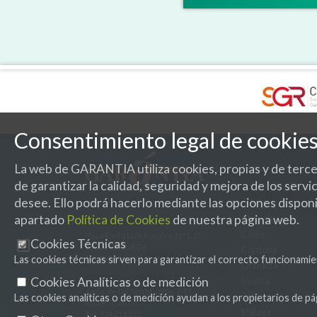
Consentimiento legal de cookie
La web de GARANTIA utiliza cookies, propias y de tercer
de garantizar la calidad, seguridad y mejora de los ser
NUESTRAS OFICI
desee. Ello podrá hacerlo mediante las opciones disponi
apartado
Política de Cookies
de nuestra página web.
Almería
PRESIDENCIA
Cádiz
Plaza Poeta Luis Rosales, Nº 1, 1º
Cookies Técnicas
18009 GRANADA
Córdoba
Las cookies técnicas sirven para garantizar el correcto funcionamie
Tel:
958 22 92 22
Granada
SERVICIOS CENTRALES
Cookies Analíticas o de medición
Huelva
Avda. de la Constitución, 7-1º
Jaén
Las cookies analíticas o de medición ayudan a los propietarios de
41004 SEVILLA
Málaga
Tel:
954 213 553