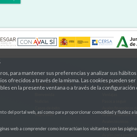
s
os, para mantener sus preferencias y analizar sus hábitos
vicios ofrecidos a través de la misma. Las cookies pueden s
NAS
CONOCE GARÁNTIA
COMO TE AYUDA
bles en la presente ventana o a través de la configuración
Bienvenida
Ventajas
Noticias
Pasos a seguir
Casos de éxito
Avales financieros d
nto del portal web, así como para proporcionar comodidad y fluidez a l
Mapa Web
Avales financieros d
Avales técnicos
Productos específic
 páginas web a comprender como interactúan los visitantes con las pág
Avales para pymes