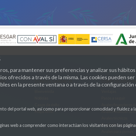
s
os, para mantener sus preferencias y analizar sus hábitos
vicios ofrecidos a través de la misma. Las cookies pueden s
NAS
CONOCE GARÁNTIA
COMO TE AYUDA
bles en la presente ventana o a través de la configuración
Bienvenida
Ventajas
Noticias
Pasos a seguir
Casos de éxito
Avales financieros d
nto del portal web, así como para proporcionar comodidad y fluidez a l
Mapa Web
Avales financieros d
Avales técnicos
Productos específic
 páginas web a comprender como interactúan los visitantes con las pág
Avales para pymes