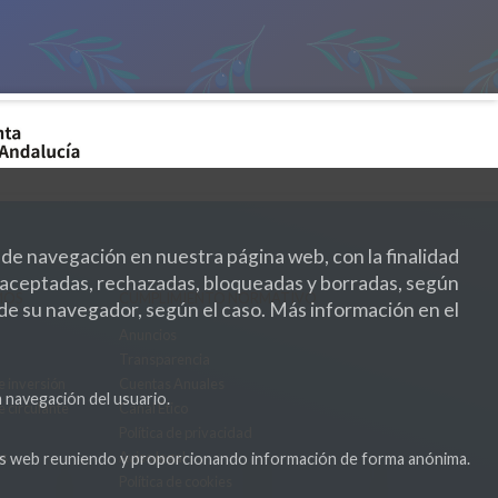
 de navegación en nuestra página web, con la finalidad
er aceptadas, rechazadas, bloqueadas y borradas, según
MOS
CUMPLIMIENTO NORMATIVO
 de su navegador, según el caso. Más información en el
Anuncios
Transparencia
e inversión
Cuentas Anuales
a navegación del usuario.
e circulante
Canal Ético
Política de privacidad
os
Aviso legal
inas web reuniendo y proporcionando información de forma anónima.
Política de cookies