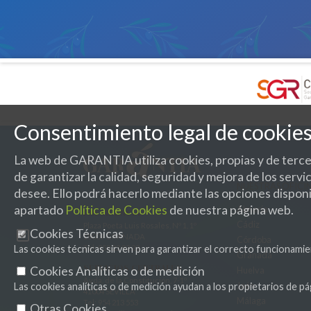
Consentimiento legal de cookie
La web de GARANTIA utiliza cookies, propias y de tercer
de garantizar la calidad, seguridad y mejora de los ser
NUESTRAS OFICI
desee. Ello podrá hacerlo mediante las opciones disponi
apartado
Política de Cookies
de nuestra página web.
Almería
PRESIDENCIA
Cádiz
Plaza Poeta Luis Rosales, Nº 1, 1º
Cookies Técnicas
18009 GRANADA
Córdoba
Las cookies técnicas sirven para garantizar el correcto funcionamie
Tel:
958 22 92 22
Granada
SERVICIOS CENTRALES
Cookies Analíticas o de medición
Huelva
Avda. de la Constitución, 7-1º
Jaén
Las cookies analíticas o de medición ayudan a los propietarios de
41004 SEVILLA
Málaga
Tel:
954 213 553
Otras Cookies