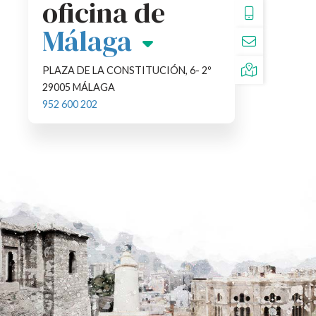
oficina de
952600202
Sevilla
MALAGA@SGR
AVDA. DE LA CONSTITUCIÓN, Nº24-
3º
(PLAZA DEL CABILDO)
41001 SEVILLA
954 106 358